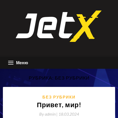
Перейти
к
содержимому
Меню
РУБРИКА:
БЕЗ РУБРИКИ
БЕЗ РУБРИКИ
Привет, мир!
By
admin |
18.03.2024